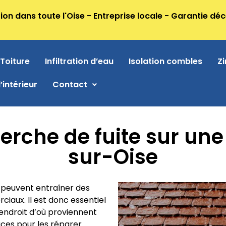
ion dans toute l'Oise - Entreprise locale - Garantie dé
Toiture
Infiltration d’eau
Isolation combles
Zi
’intérieur
Contact
herche de fuite sur une
sur-Oise
es, peuvent entraîner des
iaux. Il est donc essentiel
’endroit d’où proviennent
aces pour les réparer.